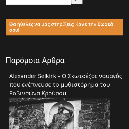
Θα ήθελες να μας στηρίξεις; Κάνε την δωρεά
σου!
Παρόμοια Άρθρα
Alexander Selkirk – Ο Σκωτσέζος ναυαγός
που ενέπνευσε το μυθιστόρημα του
Ροβινσώνα Κρούσου