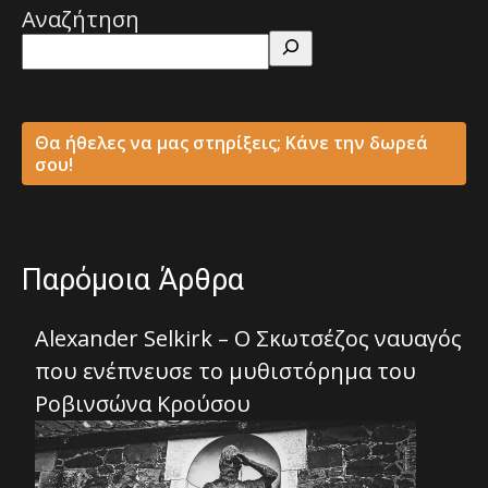
Αναζήτηση
Θα ήθελες να μας στηρίξεις; Κάνε την δωρεά
σου!
Παρόμοια Άρθρα
Alexander Selkirk – Ο Σκωτσέζος ναυαγός
που ενέπνευσε το μυθιστόρημα του
Ροβινσώνα Κρούσου