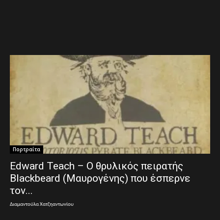
Πορτραίτα
Edward Teach – Ο θρυλικός πειρατής
Blackbeard (Μαυρογένης) που έσπερνε
τον...
Διαμαντούλα Χατζηαντωνίου