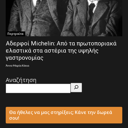
Πορτραίτα
Αδερφοί Michelin: Από τα πρωτοποριακά
ελαστικά στα αστέρια της υψηλής
γαστρονομίας
Άννα-Μαρία Κέκια
Αναζήτηση
Θα ήθελες να μας στηρίξεις; Κάνε την δωρεά
σου!