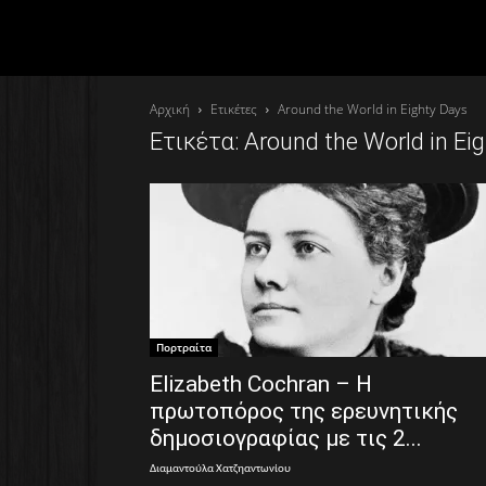
Αρχική
Ετικέτες
Around the World in Eighty Days
Ετικέτα: Around the World in Ei
Πορτραίτα
Elizabeth Cochran – Η
πρωτοπόρος της ερευνητικής
δημοσιογραφίας με τις 2...
Διαμαντούλα Χατζηαντωνίου