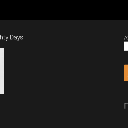
ghty Days
Α