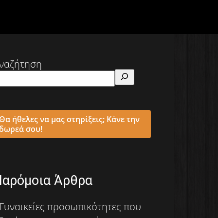
ναζήτηση
Θα ήθελες να μας στηρίξεις; Κάνε την
δωρεά σου!
Παρόμοια Άρθρα
Γυναικείες προσωπικότητες που