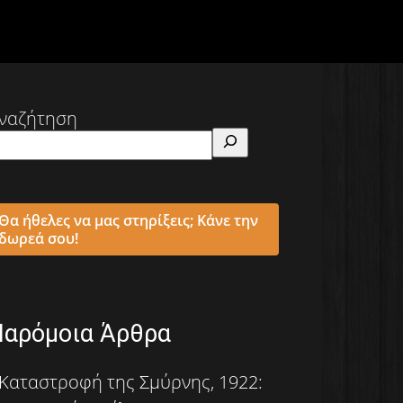
ναζήτηση
Θα ήθελες να μας στηρίξεις; Κάνε την
δωρεά σου!
Παρόμοια Άρθρα
Καταστροφή της Σμύρνης, 1922: