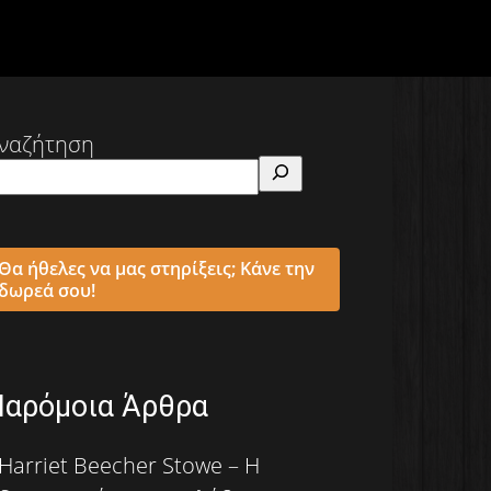
ναζήτηση
Θα ήθελες να μας στηρίξεις; Κάνε την
δωρεά σου!
Παρόμοια Άρθρα
Harriet Beecher Stowe – Η