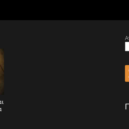
Α
αι
α