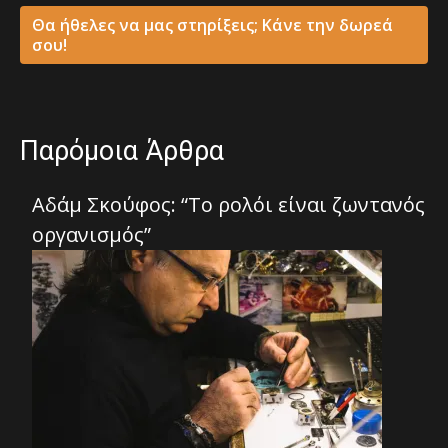
Θα ήθελες να μας στηρίξεις; Κάνε την δωρεά
σου!
Παρόμοια Άρθρα
Αδάμ Σκούφος: “Το ρολόι είναι ζωντανός
οργανισμός”