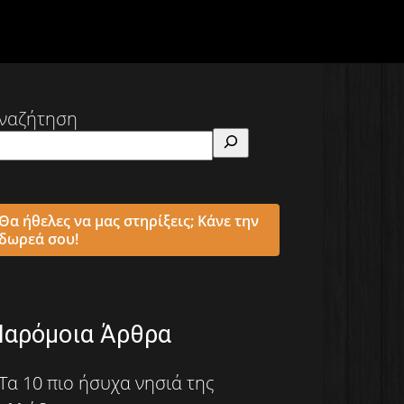
ναζήτηση
Θα ήθελες να μας στηρίξεις; Κάνε την
δωρεά σου!
Παρόμοια Άρθρα
Τα 10 πιο ήσυχα νησιά της