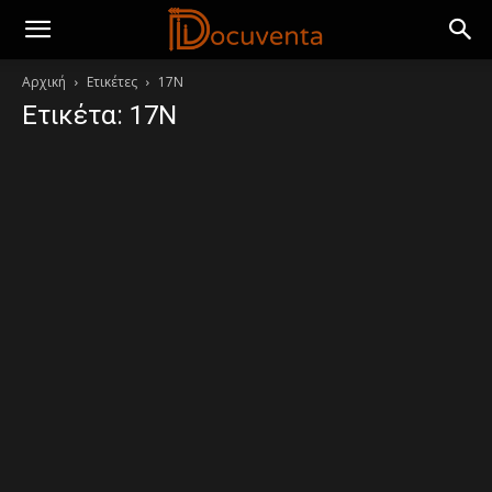
Αρχική
Ετικέτες
17Ν
Ετικέτα: 17Ν