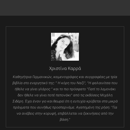
Χριστίνα Καρρά
Καθηγήτρια Γερμανικών, κειμενογράφος και συγγραφέας με τρία
βιβλία στο ενεργητικό της: " Η κόρη του Ναζί", "Η φαλαινίτσα που
ήθελε να γίνει γλάρος " και το πιο πρόσφατο "Γιατί το λεμονάκι
δεν ήθελε να γίνει ποτέ πεπονάκι" από τις εκδόσεις Μιχάλη
Σιδέρη. Έχει έναν γιο και θεωρεί ότι η ευτυχία κρύβεται στα μικρά
πράγματα που συνήθως προσπερνάμε. Αγαπημένη της ρήση: "Για
να ανέβεις στην κορυφή, επιβάλλεται να ξεκινήσεις από την
βάση."