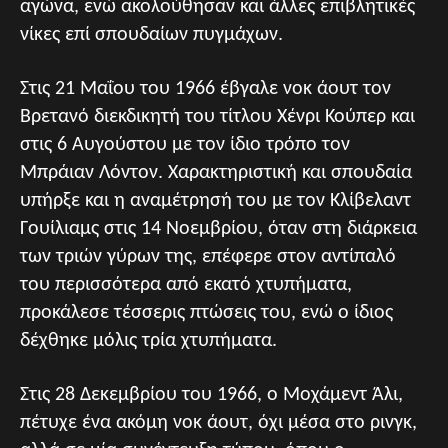
αγώνα, ενώ ακολούθησαν και άλλες επιβλητικές
νίκες επί σπουδαίων πυγμάχων.
Στις 21 Μαΐου του 1966 έβγαλε νοκ άουτ τον
Βρετανό διεκδικητή του τίτλου Χένρι Κούπερ και
στις 6 Αυγούστου με τον ίδιο τρόπο τον
Μπράιαν Λόντον. Χαρακτηριστική και σπουδαία
υπήρξε και η αναμέτρησή του με τον Κλίβελαντ
Γουίλιαμς στις 14 Νοεμβρίου, όταν στη διάρκεια
των τριών γύρων της, επέφερε στον αντίπαλό
του περισσότερα από εκατό χτυπήματα,
προκάλεσε τέσσερις πτώσεις του, ενώ ο ίδιος
δέχθηκε μόλις τρία χτυπήματα.
Στις 28 Δεκεμβρίου του 1966, ο Μοχάμεντ Άλι,
πέτυχε ένα ακόμη νοκ άουτ, όχι μέσα στο ρινγκ,