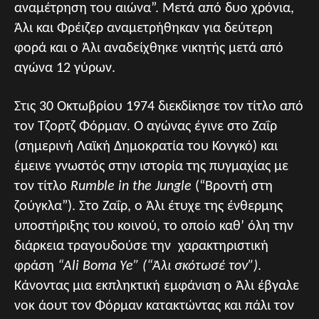
αναμέτρηση του αιώνα”. Μετά από δυο χρόνια,
Άλι και Φρέιζερ αναμετρήθηκαν για δεύτερη
φορά και ο Άλι αναδείχθηκε νικητής μετά από
αγώνα 12 γύρων.
Στις 30 Οκτωβρίου 1974 διεκδίκησε τον τίτλο από
τον Τζορτζ Φόρμαν. Ο αγώνας έγινε στο Ζαΐρ
(σημερινή Λαϊκή Δημοκρατία του Κονγκό) και
έμεινε γνωστός στην ιστορία της πυγμαχίας με
τον τίτλο
Rumble in the Jungle
(“Βροντή στη
ζούγκλα”). Στο Ζαΐρ, ο Άλι έτυχε της ένθερμης
υποστήριξης του κοινού, το οποίο καθ’ όλη την
διάρκεια τραγουδούσε την χαρακτηριστική
φράση
“Ali Boma Ye” (“Άλι σκότωσέ τον”)
.
Κάνοντας μια εκπληκτική εμφάνιση ο Άλι έβγαλε
νοκ άουτ τον Φόρμαν κατακτώντας και πάλι τον