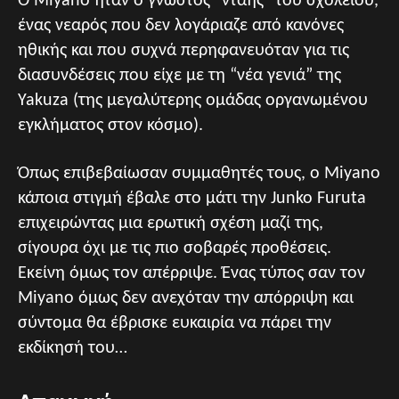
Ο Miyano ήταν ο γνωστός “νταής” του σχολείου,
ένας νεαρός που δεν λογάριαζε από κανόνες
ηθικής και που συχνά περηφανευόταν για τις
διασυνδέσεις που είχε με τη “νέα γενιά” της
Yakuza (της μεγαλύτερης ομάδας οργανωμένου
εγκλήματος στον κόσμο).
Όπως επιβεβαίωσαν συμμαθητές τους, ο Miyano
κάποια στιγμή έβαλε στο μάτι την Junko Furuta
επιχειρώντας μια ερωτική σχέση μαζί της,
σίγουρα όχι με τις πιο σοβαρές προθέσεις.
Εκείνη όμως τον απέρριψε. Ένας τύπος σαν τον
Miyano όμως δεν ανεχόταν την απόρριψη και
σύντομα θα έβρισκε ευκαιρία να πάρει την
εκδίκησή του…