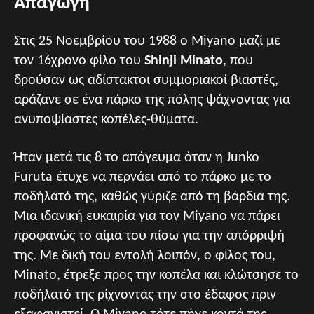
Απαγωγή
Στις 25 Νοεμβρίου του 1988 ο Miyano μαζί με
τον 16χρονο φίλο του
Shinji Minato
, που
δρούσαν ως αδίστακτοι συμμοριακοί βιαστές,
αράζανε σε ένα πάρκο της πόλης ψάχνοντας για
ανυποψίαστες κοπέλες-θύματα.
Ήταν μετά τις 8 το απόγευμα όταν η Junko
Furuta έτυχε να περνάει από το πάρκο με το
ποδήλατό της, καθώς γύριζε από τη βάρδια της.
Μια ιδανική ευκαιρία για τον Miyano να πάρει
προφανώς το αίμα του πίσω για την απόρριψή
της. Με δική του εντολή λοιπόν, ο φίλος του,
Minato, έτρεξε προς την κοπέλα και κλώτσησε το
ποδήλατό της ρίχνοντάς την στο έδαφος πριν