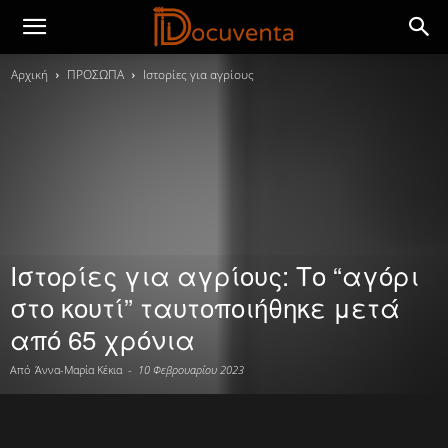
Αρχική
ΠΡΟΣΩΠΑ
Ιστορίες για αγρίους
Ιστορίες για αγρίους: Το “αγόρι
στο κουτί” ταυτοποιήθηκε μετά
από 65 χρόνια
Από
Άννα-Μαρία Κέκια
-
10 Φεβρουαρίου 2023