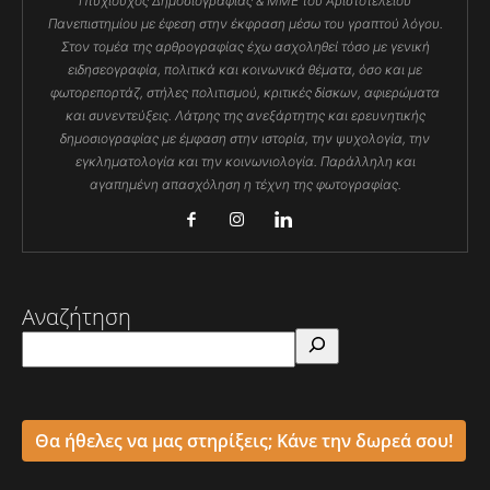
Πτυχιούχος Δημοσιογραφίας & ΜΜΕ του Αριστοτελείου
Πανεπιστημίου με έφεση στην έκφραση μέσω του γραπτού λόγου.
Στον τομέα της αρθρογραφίας έχω ασχοληθεί τόσο με γενική
ειδησεογραφία, πολιτικά και κοινωνικά θέματα, όσο και με
φωτορεπορτάζ, στήλες πολιτισμού, κριτικές δίσκων, αφιερώματα
και συνεντεύξεις. Λάτρης της ανεξάρτητης και ερευνητικής
δημοσιογραφίας με έμφαση στην ιστορία, την ψυχολογία, την
εγκληματολογία και την κοινωνιολογία. Παράλληλη και
αγαπημένη απασχόληση η τέχνη της φωτογραφίας.
Αναζήτηση
Θα ήθελες να μας στηρίξεις; Κάνε την δωρεά σου!