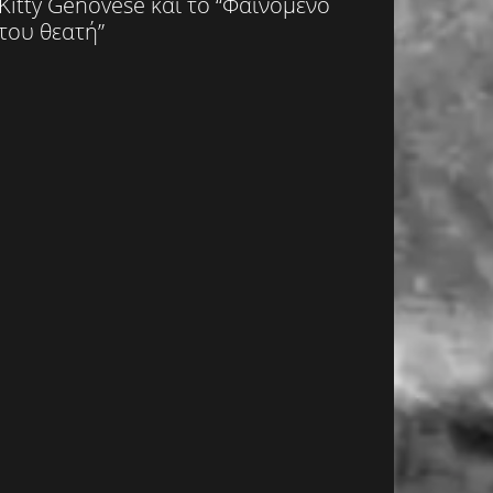
Kitty Genovese και το “Φαινόμενο
του θεατή”