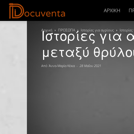
Docuventa
ΑΡΧΙΚΉ
Π
Ιστορίες για α
Αρχική
ΠΡΟΣΩΠΑ
Ιστορίες για αγρίους
Ιστορίες
μεταξύ θρύλο
Από
Άννα-Μαρία Κέκια
-
28 Μαΐου 2021