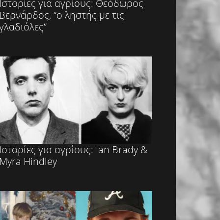
Ιστορίες για αγρίους: Θεόδωρος
Βερνάρδος, “ο ληστής με τις
γλαδιόλες”
Ιστορίες για αγρίους: Ian Brady &
Myra Hindley