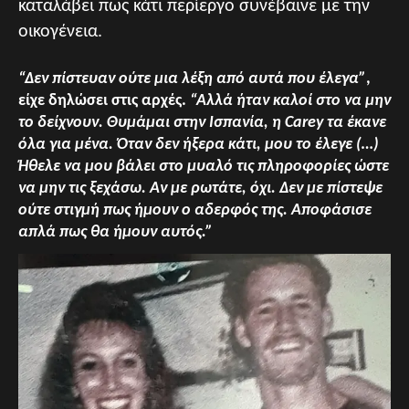
καταλάβει πως κάτι περίεργο συνέβαινε με την
οικογένεια.
“Δεν πίστευαν ούτε μια λέξη από αυτά που έλεγα”
,
είχε δηλώσει στις αρχές.
“Αλλά ήταν καλοί στο να μην
το δείχνουν. Θυμάμαι στην Ισπανία, η Carey τα έκανε
όλα για μένα. Όταν δεν ήξερα κάτι, μου το έλεγε (…)
Ήθελε να μου βάλει στο μυαλό τις πληροφορίες ώστε
να μην τις ξεχάσω. Αν με ρωτάτε, όχι. Δεν με πίστεψε
ούτε στιγμή πως ήμουν ο αδερφός της. Αποφάσισε
απλά πως θα ήμουν αυτός.”