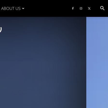
ABOUT US
ν