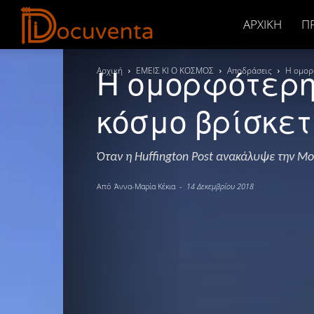
Docuventa
ΑΡΧΙΚΉ
Π
Η ομορφότερη
Αρχική
ΕΜΕΙΣ ΚΙ Ο ΚΟΣΜΟΣ
Αποδράσεις
Η ομορ
κόσμο βρίσκε
Όταν η Huffington Post ανακάλυψε την Μ
Από
Άννα-Μαρία Κέκια
-
14 Δεκεμβρίου 2018