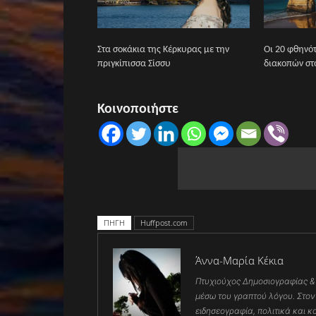
Στα σοκάκια της Κέρκυρας με την
Οι 20 φθηνό
πριγκίπισσα Σίσσυ
διακοπών στο
Κοινοποιήστε
ΠΗΓΗ
Huffpost.com
Άννα-Μαρία Κέκια
Πτυχιούχος Δημοσιογραφίας &
μέσω του γραπτού λόγου. Στον
ειδησεογραφία, πολιτικά και κ