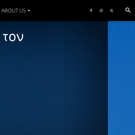
ABOUT US
 τον