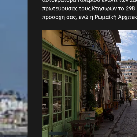
αυτοκράτορα Γαλέριου έναντι των Σα
πρωτεύουσας τους Κτησιφών το 298 μ
προσοχή σας, ενώ η Ρωμαϊκή Αρχιτεκτ