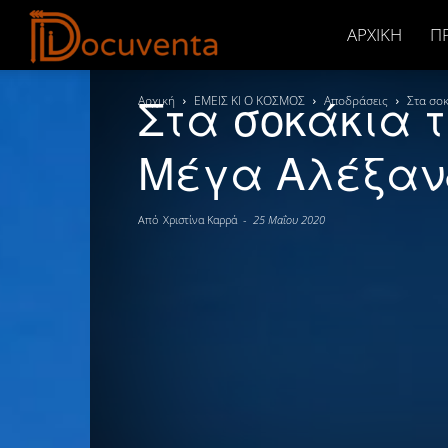
Docuventa
ΑΡΧΙΚΉ
Π
Στα σοκάκια 
Αρχική
ΕΜΕΙΣ ΚΙ Ο ΚΟΣΜΟΣ
Αποδράσεις
Στα σο
Μέγα Αλέξαν
Από
Χριστίνα Καρρά
-
25 Μαΐου 2020