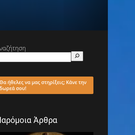
ναζήτηση
Θα ήθελες να μας στηρίξεις; Κάνε την
δωρεά σου!
Παρόμοια Άρθρα