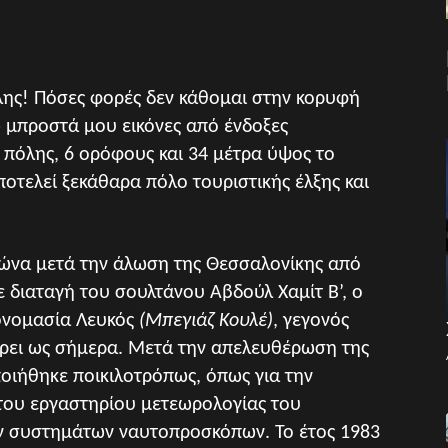
όλης! Πόσες φορές δεν κάθομαι στην κορυφή
ω μπροστά μου εικόνες από ένδοξες
 πόλης, 6 ορόφους και 34 μέτρα ύψος το
οτελεί ξεκάθαρα πόλο τουριστικής έλξης και
ιώνα μετά την άλωση της Θεσσαλονίκης από
 διαταγή του σουλτάνου Αβδούλ Χαμίτ Β’, ο
 ονομασία Λευκός
(Μπεγιάζ Κουλέ)
, γεγονός
έρει ως σήμερα. Μετά την απελευθέρωση της
οιήθηκε ποικιλοτρόπως, όπως για την
 του εργαστηρίου μετεωρολογίας του
ων συστημάτων ναυτοπροσκόπων. Το έτος 1983