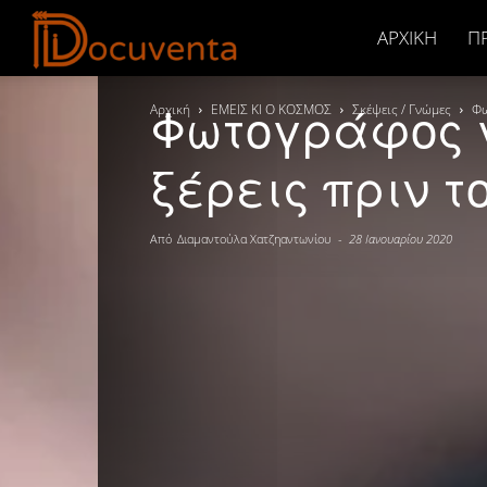
Docuventa
ΑΡΧΙΚΉ
Π
Φωτογράφος γ
Αρχική
ΕΜΕΙΣ ΚΙ Ο ΚΟΣΜΟΣ
Σκέψεις / Γνώμες
Φω
ξέρεις πριν τ
Από
Διαμαντούλα Χατζηαντωνίου
-
28 Ιανουαρίου 2020