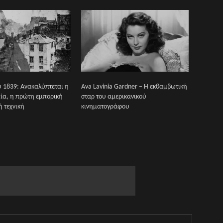
υ 1839: Ανακαλύπτεται η
Ava Lavinia Gardner – Η εκθαμβωτική
ία, η πρώτη εμπορική
σταρ του αμερικανικού
 τεχνική
κινηματογράφου