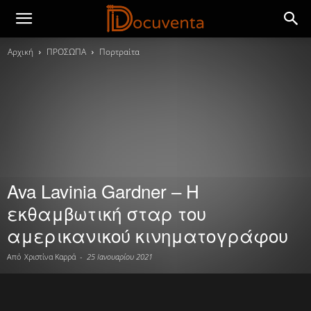
Αρχική
ΠΡΟΣΩΠΑ
Πορτραίτα
Ava Lavinia Gardner – Η
εκθαμβωτική σταρ του
αμερικανικού κινηματογράφου
Από
Χριστίνα Καρρά
-
25 Ιανουαρίου 2021