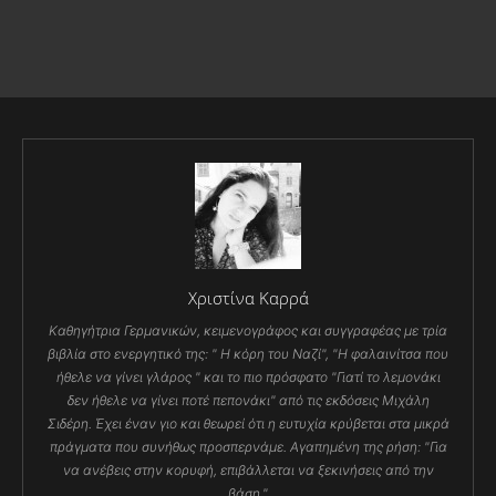
Χριστίνα Καρρά
Καθηγήτρια Γερμανικών, κειμενογράφος και συγγραφέας με τρία
βιβλία στο ενεργητικό της: " Η κόρη του Ναζί", "Η φαλαινίτσα που
ήθελε να γίνει γλάρος " και το πιο πρόσφατο "Γιατί το λεμονάκι
δεν ήθελε να γίνει ποτέ πεπονάκι" από τις εκδόσεις Μιχάλη
Σιδέρη. Έχει έναν γιο και θεωρεί ότι η ευτυχία κρύβεται στα μικρά
πράγματα που συνήθως προσπερνάμε. Αγαπημένη της ρήση: "Για
να ανέβεις στην κορυφή, επιβάλλεται να ξεκινήσεις από την
βάση."