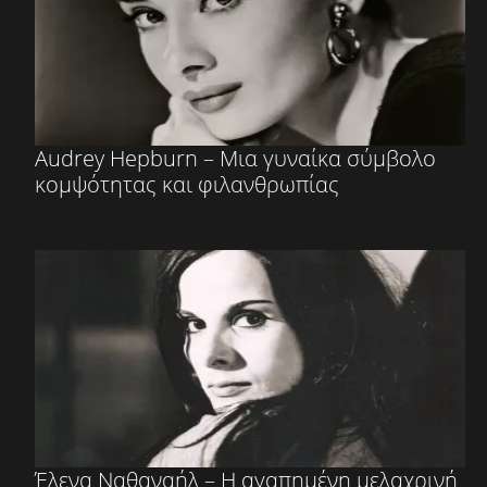
Audrey Hepburn – Μια γυναίκα σύμβολο
κομψότητας και φιλανθρωπίας
Έλενα Ναθαναήλ – Η αγαπημένη μελαχρινή