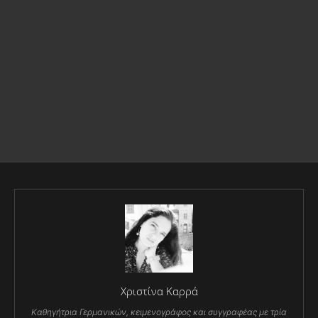
Χριστίνα Καρρά
Καθηγήτρια Γερμανικών, κειμενογράφος και συγγραφέας με τρία