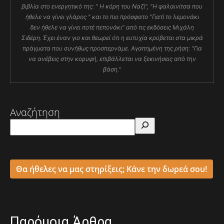
βιβλία στο ενεργητικό της: " Η κόρη του Ναζί", "Η φαλαινίτσα που
ήθελε να γίνει γλάρος " και το πιο πρόσφατο "Γιατί το λεμονάκι
δεν ήθελε να γίνει ποτέ πεπονάκι" από τις εκδόσεις Μιχάλη
Σιδέρη. Έχει έναν γιο και θεωρεί ότι η ευτυχία κρύβεται στα μικρά
πράγματα που συνήθως προσπερνάμε. Αγαπημένη της ρήση: "Για
να ανέβεις στην κορυφή, επιβάλλεται να ξεκινήσεις από την
βάση."
Αναζήτηση
Θα ήθελες να μας στηρίξεις; Κάνε την δωρεά σου!
Παρόμοια Άρθρα