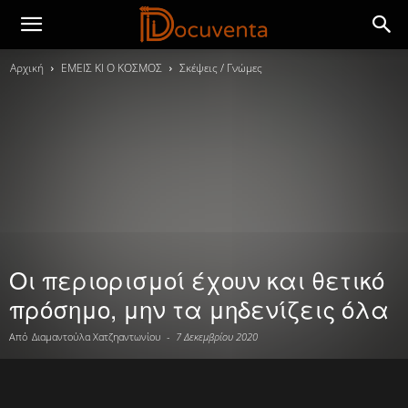
Αρχική
ΕΜΕΙΣ ΚΙ Ο ΚΟΣΜΟΣ
Σκέψεις / Γνώμες
Οι περιορισμοί έχουν και θετικό
πρόσημο, μην τα μηδενίζεις όλα
Από
Διαμαντούλα Χατζηαντωνίου
-
7 Δεκεμβρίου 2020