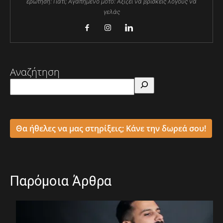
ερώτηση: Γιατί; Αγαπημένο μότο: Αξίζει να βρίσκεις λόγους να
γελάς
Αναζήτηση
Θα ήθελες να μας στηρίξεις; Κάνε την δωρεά σου!
Παρόμοια Άρθρα