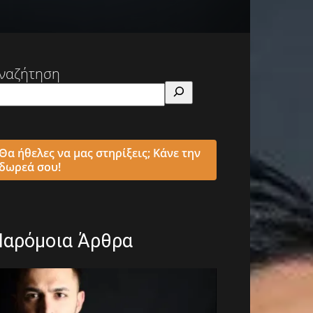
ναζήτηση
Θα ήθελες να μας στηρίξεις; Κάνε την
δωρεά σου!
Παρόμοια Άρθρα