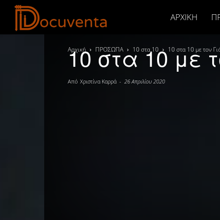
Docuventa
ΑΡΧΙΚΉ
Π
10 στα 10 με 
Αρχική
ΠΡΟΣΩΠΑ
10 στα 10
10 στα 10 με τον 
Από
Χριστίνα Καρρά
-
26 Απριλίου 2020