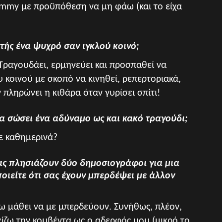
ammy με προϋπόθεση να μη φάω (και το είχα
τής ένα ψυχρό σαν ιγκλού κοινό;
. Τραγουδάει, ερμηνεύει και προσπαθεί να
 κοινού με σκοπό να κινηθεί, ρεπερτοριακά,
ν πληρώνει η κιθάρα όταν γυρίσει σπίτι!
α σώσει ένα αδύναμο ως και κακό τραγούδι;
με καθημερινά?
σας πλησιάζουν δύο δημοσιογράφοι για μια
οιείτε ότι σας έχουν μπερδέψει με άλλον
ω μάθει να με μπερδεύουν. Συνήθως, πλέον,
χίζω την κουβέντα ως ο αδερφός μου (μικρό το