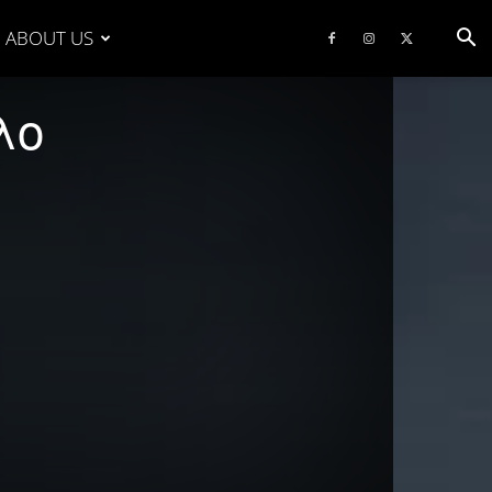
ABOUT US
λο