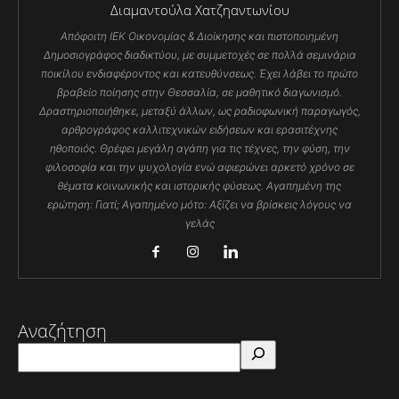
Διαμαντούλα Χατζηαντωνίου
Απόφοιτη ΙΕΚ Οικονομίας & Διοίκησης και πιστοποιημένη
Δημοσιογράφος διαδικτύου, με συμμετοχές σε πολλά σεμινάρια
ποικίλου ενδιαφέροντος και κατευθύνσεως. Έχει λάβει το πρώτο
βραβείο ποίησης στην Θεσσαλία, σε μαθητικό διαγωνισμό.
Δραστηριοποιήθηκε, μεταξύ άλλων, ως ραδιοφωνική παραγωγός,
αρθρογράφος καλλιτεχνικών ειδήσεων και ερασιτέχνης
ηθοποιός. Θρέφει μεγάλη αγάπη για τις τέχνες, την φύση, την
φιλοσοφία και την ψυχολογία ενώ αφιερώνει αρκετό χρόνο σε
θέματα κοινωνικής και ιστορικής φύσεως. Αγαπημένη της
ερώτηση: Γιατί; Αγαπημένο μότο: Αξίζει να βρίσκεις λόγους να
γελάς
Αναζήτηση