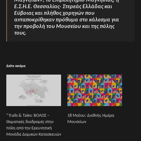
Μαγνήτων», το Επιμελητήριο Μαγνησίας, η
Ε.Σ.Η.Ε. Θεσσαλίας- Στερεάς Ελλάδας και
Εύβοιας και πλήθος χορηγών που
ανταποκρίθηκαν πρόθυμα στο κάλεσμα για
την προβολή του Μουσείου και της πόλης
τους.
Δείτε ακόμα
“Trails & Tales: ΒΟΛΟΣ –
18 Μαΐου: Διεθνής Ημέρα
Θεματικές διαδρομές στην
Μουσείων
πόλη από την Ερευνητική
Μονάδα Δομικών Κατασκευών