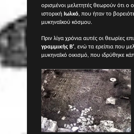
ο
ρισμένοι μελετητές θεωρούν ότι ο ο
ιστορική
Ιωλκό
, που ήταν το βορειότ
μυκηναϊκού κόσμου.
Πριν λίγα χρόνια αυτές οι θεωρίες 
γραμμικής Β’
, ενώ τα ερείπια που μ
μυκηναϊκό οικισμό, που ιδρύ
θηκε κά