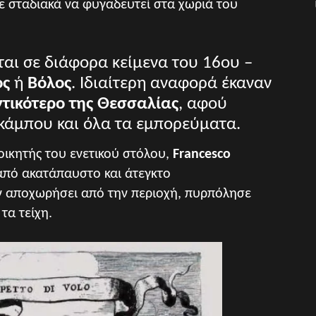
ε σταδιακά
να φυγαδευτεί στα χωριά του
αι σε διάφορα κείμενα του 16ου –
ος
ή
Βόλος
. Ιδιαίτερη αναφορά έκαναν
τικότερο
της Θεσσαλίας
, αφού
 κάμπου και όλα τα
εμπορεύματα.
οικητής του ενετι
κού στόλου,
Francesco
 από ακατάπαυστο και άτεγκτο
ν αποχωρήσει από την περιοχή, πυρπόλησε
 τα τείχη.