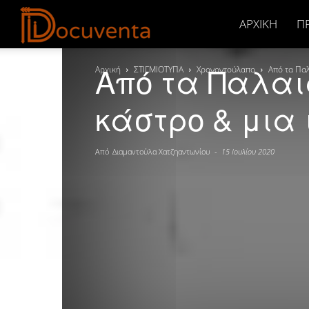
Docuventa
ΑΡΧΙΚΉ
Π
Από τα Παλαι
Αρχική
ΣΤΙΓΜΙΟΤΥΠΑ
Χρονοντούλαπο
Από τα Παλ
κάστρο & μια 
Από
Διαμαντούλα Χατζηαντωνίου
-
15 Ιουλίου 2020