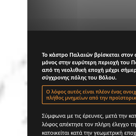
Το κάστρο Παλαιών βρίσκεται στον ο
μόνος στην ευρύτερη περιοχή του Π
από τη νεολιθική εποχή μέχρι σήμερ
σύγχρονης πόλης του Βόλου.
Ο λόφος αυτός
είναι πλέον ένας ανοι
πλήθος
μνημείων από την προϊστορι
Σύμφωνα με τις έρευνες, μετά την κα
λόφος απέ
κτησε τον πλήρη έλεγχο τη
κατοικείται κατά την
γεωμετρική
επο