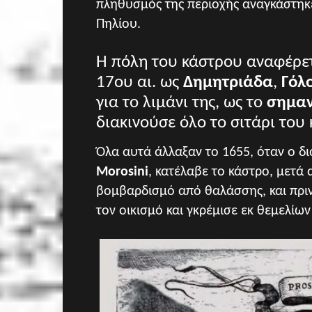
πληθυσμός της περιοχής αναγκάστηκ
Πηλίου.
Η πόλη του κάστρου αναφέρετ
17ου αι. ως
Δημητριάδα
,
Γόλ
για το λιμάνι της,
ως
το
σημαν
διακινούσε
όλο το σιτάρι του
Όλα αυτά άλλαξαν το 1655, όταν ο δι
Morosini
, κατέλαβε το κάστρο, μετά
βομβαρδισμό
από θαλάσσης, και π
ρι
τον οικισμό
και γκρέμισε εκ θεμελίων