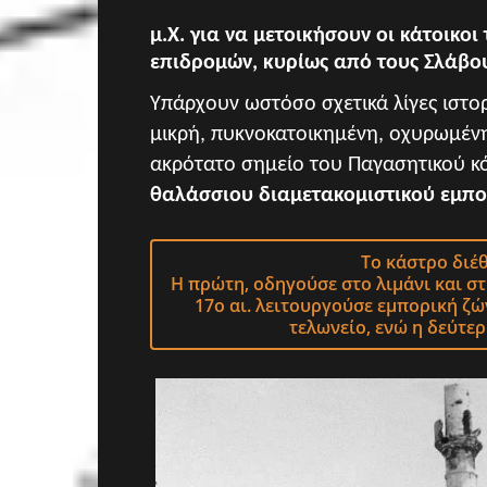
μ.Χ. για να μετοικήσουν οι κάτοικο
επιδρομών, κυρίως από τους Σλάβο
Υπάρχουν ωστόσο σχετικά λίγες ιστο
μικρή, πυκνοκατοικημένη, οχυρωμέν
ακρότατο σημείο του Παγα
σητικού κ
θαλάσσιου δια
μετακομιστικού εμπο
Το κάστρο
διέθ
Η πρώτη, οδηγούσε στο λιμάνι και σ
17ο αι. λειτουργούσε εμπορική ζώ
τελωνείο, ενώ η δεύτε