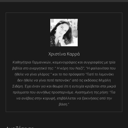
Χριστίνα Καρρά
Καθηγήτρια Γερμανικών, κειμενογράφος και συγγραφέας με τρία
βιβλία στο ενεργητικό της: " Η κόρη του Ναζί", "Η φαλαινίτσα που
ήθελε να γίνει γλάρος " και το πιο πρόσφατο "Γιατί το λεμονάκι
δεν ήθελε να γίνει ποτέ πεπονάκι" από τις εκδόσεις Μιχάλη
Σιδέρη. Έχει έναν γιο και θεωρεί ότι η ευτυχία κρύβεται στα μικρά
πράγματα που συνήθως προσπερνάμε. Αγαπημένη της ρήση: "Για
να ανέβεις στην κορυφή, επιβάλλεται να ξεκινήσεις από την
βάση."