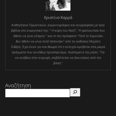
Χριστίνα Καρρά
Καθηγήτρια Γερμανικών, κειμενογράφος και συγγραφέας με τρία
βιβλία στο ενεργητικό της: " Η κόρη του Ναζί", "Η φαλαινίτσα που
ήθελε να γίνει γλάρος " και το πιο πρόσφατο "Γιατί το λεμονάκι
δεν ήθελε να γίνει ποτέ πεπονάκι" από τις εκδόσεις Μιχάλη
Σιδέρη. Έχει έναν γιο και θεωρεί ότι η ευτυχία κρύβεται στα μικρά
πράγματα που συνήθως προσπερνάμε. Αγαπημένη της ρήση: "Για
να ανέβεις στην κορυφή, επιβάλλεται να ξεκινήσεις από την
βάση."
Αναζήτηση