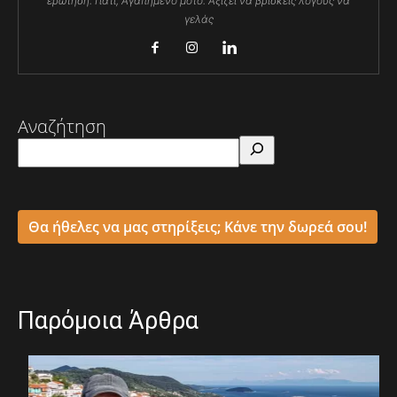
ερώτηση: Γιατί; Αγαπημένο μότο: Αξίζει να βρίσκεις λόγους να
γελάς
Αναζήτηση
Θα ήθελες να μας στηρίξεις; Κάνε την δωρεά σου!
Παρόμοια Άρθρα