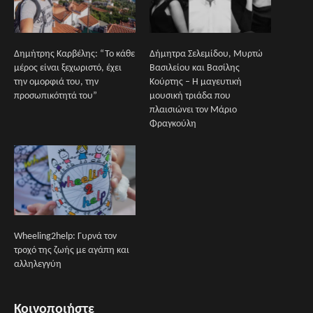
Δημήτρης Καρβέλης: “Το κάθε
Δήμητρα Σελεμίδου, Μυρτώ
μέρος είναι ξεχωριστό, έχει
Βασιλείου και Βασίλης
την ομορφιά του, την
Κούρτης – Η μαγευτική
προσωπικότητά του”
μουσική τριάδα που
πλαισιώνει τον Μάριο
Φραγκούλη
Wheeling2help: Γυρνά τον
τροχό της ζωής με αγάπη και
αλληλεγγύη
Κοινοποιήστε