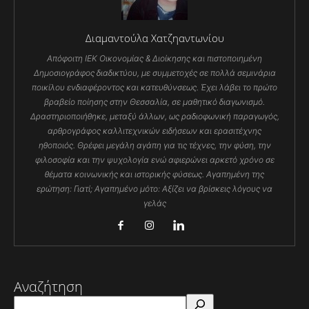
Διαμαντούλα Χατζηαντωνίου
Απόφοιτη ΙΕΚ Οικονομίας & Διοίκησης και πιστοποιημένη
Δημοσιογράφος διαδικτύου, με συμμετοχές σε πολλά σεμινάρια
ποικίλου ενδιαφέροντος και κατευθύνσεως. Έχει λάβει το πρώτο
βραβείο ποίησης στην Θεσσαλία, σε μαθητικό διαγωνισμό.
Δραστηριοποιήθηκε, μεταξύ άλλων, ως ραδιοφωνική παραγωγός,
αρθρογράφος καλλιτεχνικών ειδήσεων και ερασιτέχνης
ηθοποιός. Θρέφει μεγάλη αγάπη για τις τέχνες, την φύση, την
φιλοσοφία και την ψυχολογία ενώ αφιερώνει αρκετό χρόνο σε
θέματα κοινωνικής και ιστορικής φύσεως. Αγαπημένη της
ερώτηση: Γιατί; Αγαπημένο μότο: Αξίζει να βρίσκεις λόγους να
γελάς
Αναζήτηση