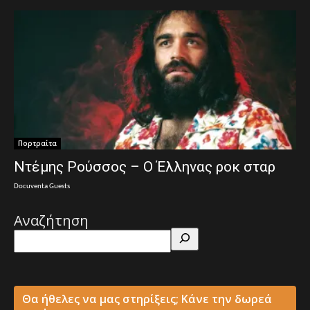
Πορτραίτα
Ντέμης Ρούσσος – Ο Έλληνας ροκ σταρ
Docuventa Guests
Αναζήτηση
Θα ήθελες να μας στηρίξεις; Κάνε την δωρεά