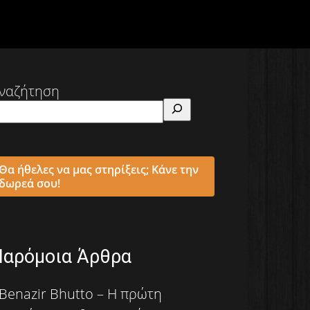
ναζήτηση
Θα ήθελες να μας στηρίξεις; Κάνε την
δωρεά σου!
Παρόμοια Άρθρα
Benazir Bhutto – Η πρώτη