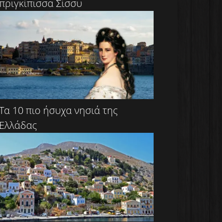
πριγκίπισσα Σίσσυ
Τα 10 πιο ήσυχα νησιά της
Ελλάδας