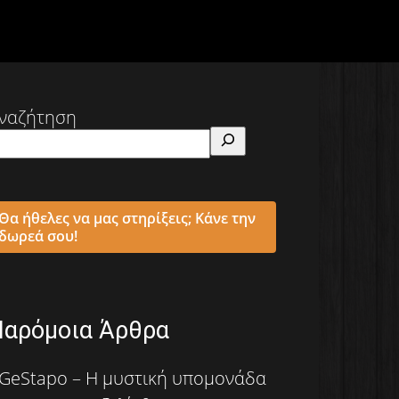
ναζήτηση
Θα ήθελες να μας στηρίξεις; Κάνε την
δωρεά σου!
Παρόμοια Άρθρα
GeStapo – Η μυστική υπομονάδα