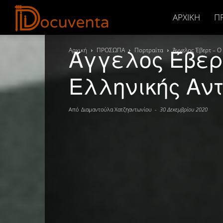
Docuventa
ΑΡΧΙΚΉ
Π
Άγγελος Έβερ
Αρχική
ΠΡΟΣΩΠΑ
Πορτραίτα
Άγγελος Έβερτ – Ο
Ελληνικής Αν
Από
Διαμαντούλα Χατζηαντωνίου
-
30 Δεκεμβρίου 2020