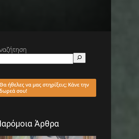
ναζήτηση
Θα ήθελες να μας στηρίξεις; Κάνε την
δωρεά σου!
Παρόμοια Άρθρα