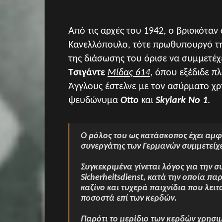
Από τις αρχές του 1942, ο βρισκότα
Κανελλόπουλο, τότε πρωθυπουργό τη
της διάσωσης του όρισε να συμμετέχ
Τσιγάντε
Μίδας 614
, όπου εξέδιδε π
Άγγλους έστελνε με τον ασύρματο χ
ψευδώνυμα
Otto
και
Skylark No 1
.
Ο ρόλος του ως κατάσκοπος έχει αμφ
συνεργάτης των Γερμανών συμμετείχε 
Συγκεκριμένα γίνεται λόγος για την 
Sicherheitsdienst, κατά την οποία 
καζίνο και τυχερά παιχνίδια που λει
ποσοστά επί των κερδών.
Παρότι το μερίδιο των κερδών χρησι