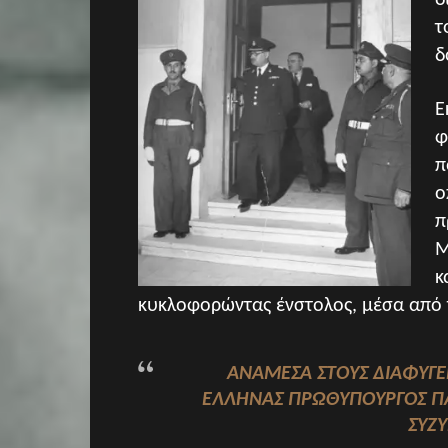
δ
τ
δ
Ε
φ
π
ο
π
Μ
κ
κυκλοφορώντας ένστολος, μέσα από 
ΑΝΆΜΕΣΑ ΣΤΟΥΣ ΔΙΑΦΥΓΈ
ΈΛΛΗΝΑΣ ΠΡΩΘΥΠΟΥΡΓΌΣ Π
ΣΎΖΥ