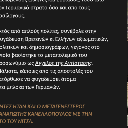
ιωκόμενους Έλληνες και Εβραίους, τόσο από
ον Γερμανικό στρατό όσο και από τους
οσίλογους.
κτός από απλούς πολίτες, συνέβαλε στην
υγάδευση Βρετανών κι Ελλήνων αξιωματικών,
ολιτικών και δημοσιογράφων, γεγονός στο
ποίο βασίστηκε το μεταπολεμικό του
ροσωνύμιο ως
Άγγελος της Αντίστασης
.
άλιστα, κάποιες από τις αποστολές του
ατόρθωσε να φυγαδεύσει άτομα
τα μπλόκα των Γερμανών.
ΝΤΕΣ ΉΤΑΝ ΚΑΙ Ο ΜΕΤΑΓΕΝΈΣΤΕΡΟΣ
ΑΝΑΓΙΏΤΗΣ ΚΑΝΕΛΛΌΠΟΥΛΟΣ ΜΕ ΤΗΝ
ΓΟ ΤΟΥ ΝΊΤΣΑ.