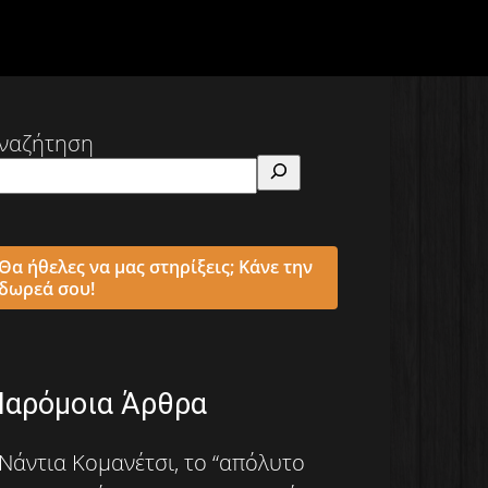
ναζήτηση
Θα ήθελες να μας στηρίξεις; Κάνε την
δωρεά σου!
Παρόμοια Άρθρα
Νάντια Κομανέτσι, το “απόλυτο