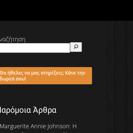
ναζήτηση
Θα ήθελες να μας στηρίξεις; Κάνε την
δωρεά σου!
Παρόμοια Άρθρα
Marguerite Annie Johnson: Η