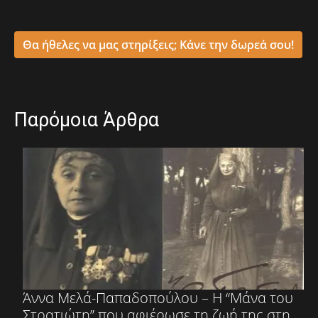
Θα ήθελες να μας στηρίξεις; Κάνε την δωρεά σου!
Παρόμοια Άρθρα
Άννα Μελά-Παπαδοπούλου – Η “Μάνα του
Στρατιώτη” που αφιέρωσε τη ζωή της στη