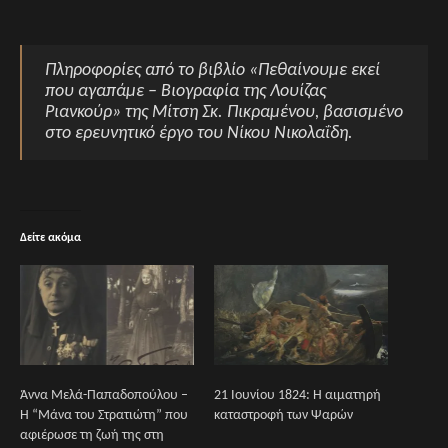
Πληροφορίες από το βιβλίο «Πεθαίνουμε εκεί
που αγαπάμε – Βιογραφία της Λουίζας
Ριανκούρ» της Μίτση Σκ. Πικραµένου, βασισμένο
στο ερευνητικό έργο του Νίκου Νικολαΐδη.
Δείτε ακόμα
Άννα Μελά-Παπαδοπούλου –
21 Ιουνίου 1824: Η αιματηρή
Η “Μάνα του Στρατιώτη” που
καταστροφή των Ψαρών
αφιέρωσε τη ζωή της στη