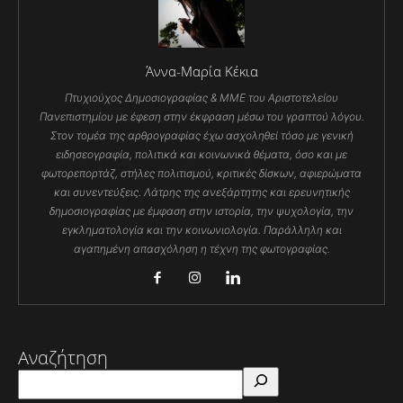
Άννα-Μαρία Κέκια
Πτυχιούχος Δημοσιογραφίας & ΜΜΕ του Αριστοτελείου
Πανεπιστημίου με έφεση στην έκφραση μέσω του γραπτού λόγου.
Στον τομέα της αρθρογραφίας έχω ασχοληθεί τόσο με γενική
ειδησεογραφία, πολιτικά και κοινωνικά θέματα, όσο και με
φωτορεπορτάζ, στήλες πολιτισμού, κριτικές δίσκων, αφιερώματα
και συνεντεύξεις. Λάτρης της ανεξάρτητης και ερευνητικής
δημοσιογραφίας με έμφαση στην ιστορία, την ψυχολογία, την
εγκληματολογία και την κοινωνιολογία. Παράλληλη και
αγαπημένη απασχόληση η τέχνη της φωτογραφίας.
Αναζήτηση