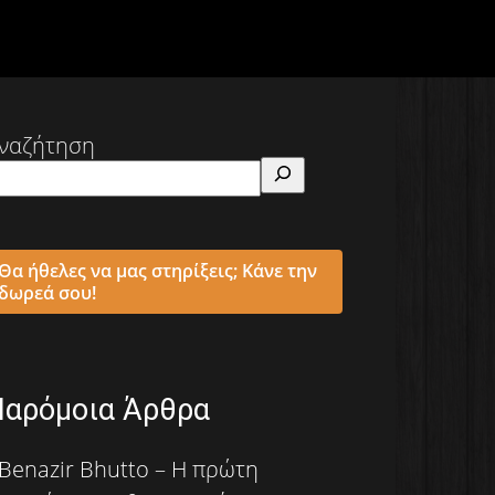
ναζήτηση
Θα ήθελες να μας στηρίξεις; Κάνε την
δωρεά σου!
Παρόμοια Άρθρα
Benazir Bhutto – Η πρώτη