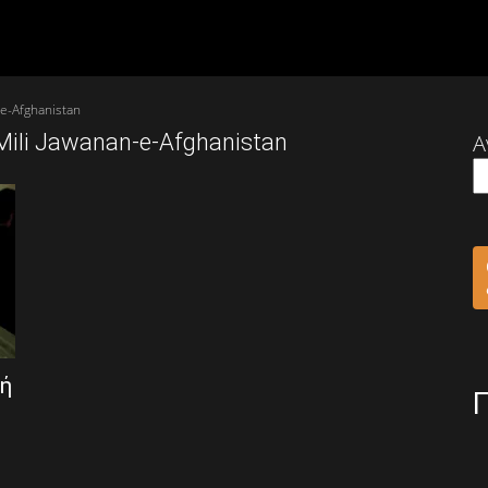
e-Afghanistan
ili Jawanan-e-Afghanistan
Α
κή