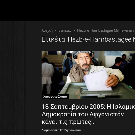
Αρχική
Ετικέτες
Hezb-e-Hambastagee Mili Jawanan-
Ετικέτα: Hezb-e-Hambastagee M
Χρονοντούλαπο
18 Σεπτεμβρίου 2005: Η Ισλαμι
Δημοκρατία του Αφγανιστάν
κάνει τις πρώτες...
Διαμαντούλα Χατζηαντωνίου