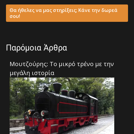
Θα ήθελες να μας στηρίξεις; Κάνε την δωρεά
σου!
Παρόμοια Άρθρα
Μουτζούρης: Το μικρό τρένο με την
μεγάλη ιστορία