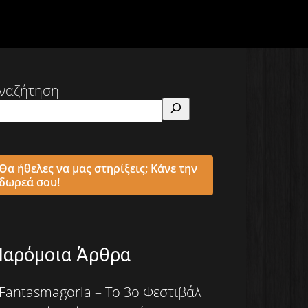
ναζήτηση
Θα ήθελες να μας στηρίξεις; Κάνε την
δωρεά σου!
Παρόμοια Άρθρα
Fantasmagoria – Το 3ο Φεστιβάλ