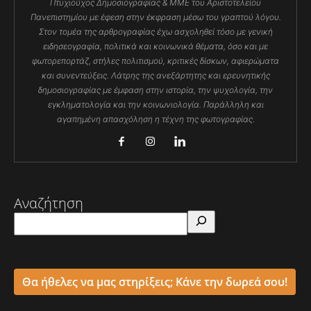
Πτυχιούχος Δημοσιογραφίας & ΜΜΕ του Αριστοτελείου
Πανεπιστημίου με έφεση στην έκφραση μέσω του γραπτού λόγου.
Στον τομέα της αρθρογραφίας έχω ασχοληθεί τόσο με γενική
ειδησεογραφία, πολιτικά και κοινωνικά θέματα, όσο και με
φωτορεπορτάζ, στήλες πολιτισμού, κριτικές δίσκων, αφιερώματα
και συνεντεύξεις. Λάτρης της ανεξάρτητης και ερευνητικής
δημοσιογραφίας με έμφαση στην ιστορία, την ψυχολογία, την
εγκληματολογία και την κοινωνιολογία. Παράλληλη και
αγαπημένη απασχόληση η τέχνη της φωτογραφίας.
Αναζήτηση
Θα ήθελες να μας στηρίξεις; Κάνε την δωρεά σου!