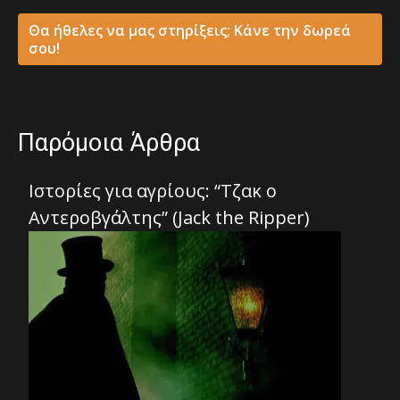
Θα ήθελες να μας στηρίξεις; Κάνε την δωρεά
σου!
Παρόμοια Άρθρα
Ιστορίες για αγρίους: “Τζακ ο
Αντεροβγάλτης” (Jack the Ripper)