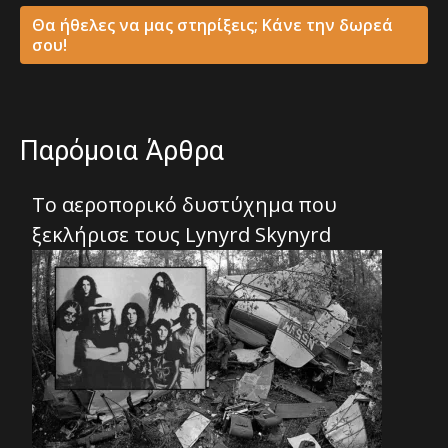
Θα ήθελες να μας στηρίξεις; Κάνε την δωρεά
σου!
Παρόμοια Άρθρα
Το αεροπορικό δυστύχημα που
ξεκλήρισε τους Lynyrd Skynyrd