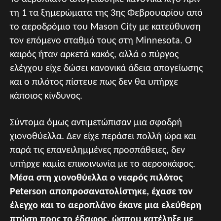
τη 1 τα ξημερώματα της 3ης Φεβρουαρίου από
το αεροδρόμιο του Mason City με κατεύθυνση
τον επόμενο σταθμό τους στη Minnesota. Ο
καιρός ήταν αρκετά κακός, αλλά ο πύργος
ελέγχου είχε δώσει κανονικά άδεια απογείωσης
και ο πιλότος πίστευε πως δεν θα υπήρχε
κάποιος κίνδυνος.
Σύντομα όμως αντιμετώπισαν μια σφοδρή
χιονοθύελλα. Δεν είχε περάσει πολλή ώρα και
παρά τις επανειλημμένες προσπάθειες, δεν
υπήρχε καμία επικοινωνία με το αεροσκάφος.
Μέσα στη χιονοθύελλα ο νεαρός πιλότος
Peterson αποπροσανατολίστηκε, έχασε τον
έλεγχο και το αεροπλάνο έκανε μια ελεύθερη
πτώση προς το έδαφος, ώσπου κατέληξε με