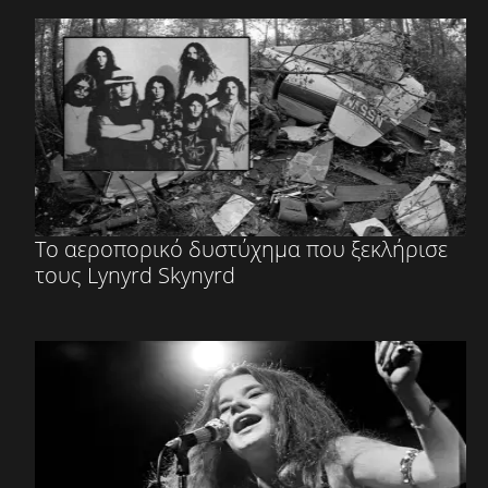
Το αεροπορικό δυστύχημα που ξεκλήρισε
τους Lynyrd Skynyrd