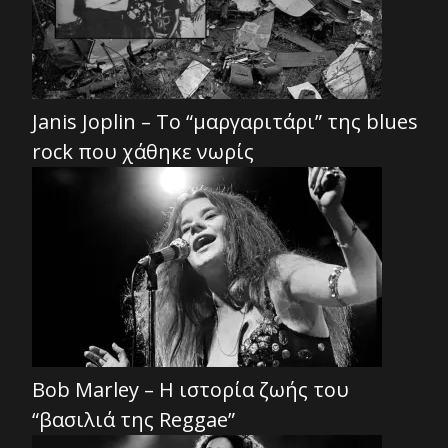
Janis Joplin – Το “μαργαριτάρι” της blues
rock που χάθηκε νωρίς
Bob Marley – Η ιστορία ζωής του
“βασιλιά της Reggae”