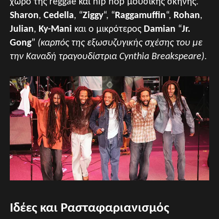
χώρο της reggae και hip hop μουσικής σκηνής.
Sharon
,
Cedella
, “
Ziggy
“, “
Raggamuffin
“,
Rohan
,
Julian
,
Ky-Mani
και ο μικρότερος
Damian
“
Jr.
Gong
”
(καρπός της εξωσυζυγικής σχέσης του με
την Καναδή τραγουδίστρια Cynthia Breakspeare)
.
Ιδέες και Ρασταφαριανισμός