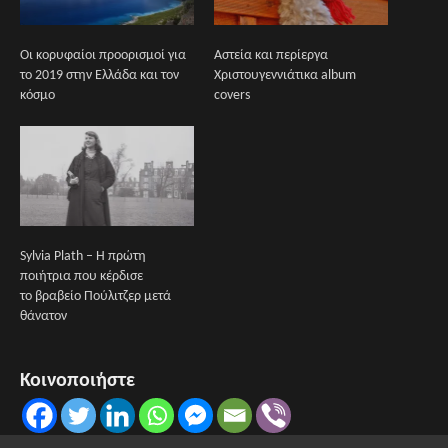
Οι κορυφαίοι προορισμοί για
Αστεία και περίεργα
το 2019 στην Ελλάδα και τον
Χριστουγεννιάτικα album
κόσμο
covers
Sylvia Plath – Η πρώτη
ποιήτρια που κέρδισε
το βραβείο Πούλιτζερ μετά
θάνατον
Κοινοποιήστε