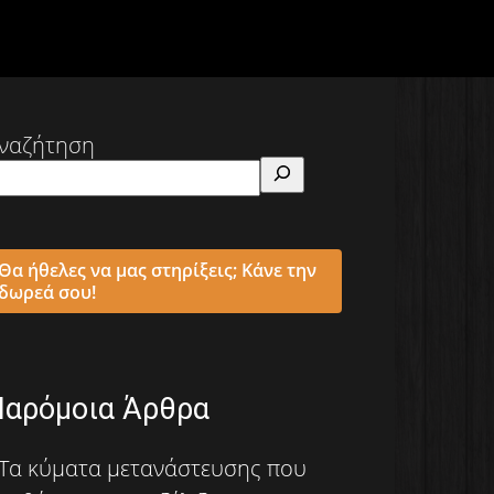
ναζήτηση
Θα ήθελες να μας στηρίξεις; Κάνε την
δωρεά σου!
Παρόμοια Άρθρα
Τα κύματα μετανάστευσης που