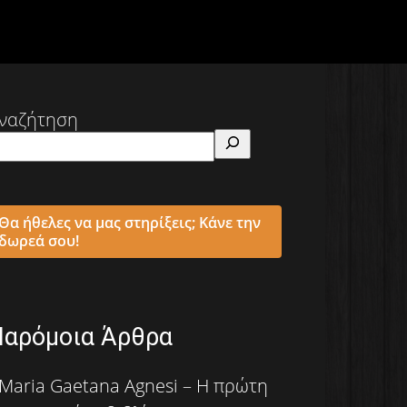
ναζήτηση
Θα ήθελες να μας στηρίξεις; Κάνε την
δωρεά σου!
Παρόμοια Άρθρα
Maria Gaetana Agnesi – Η πρώτη