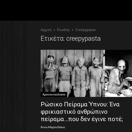
Αρχική
Ετικέτες
Creepypasta
Ετικέτα: creepypasta
Χρονοντούλαπο
Ρώσικο Πείραμα Ύπνου: Ένα
φρικιαστικό ανθρώπινο
πείραμα…που δεν έγινε ποτέ;
Άννα-Μαρία Κέκια