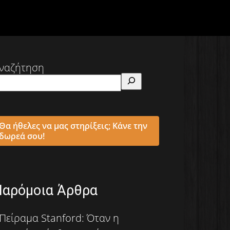
ναζήτηση
Θα ήθελες να μας στηρίξεις; Κάνε την
δωρεά σου!
Παρόμοια Άρθρα
Πείραμα Stanford: Όταν η