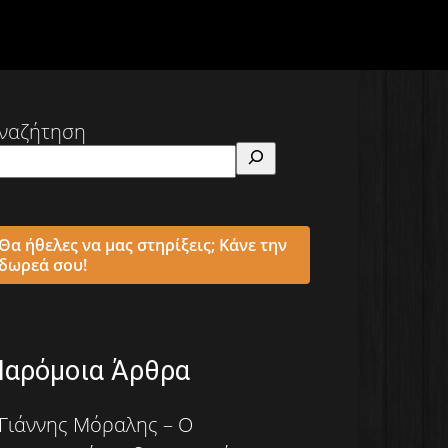
ναζήτηση
Θα ήθελες να μας στηρίξεις; Κάνε την
δωρεά σου!
Παρόμοια Άρθρα
Γιάννης Μόραλης – Ο