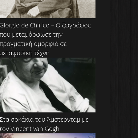
Giorgio de Chirico – Ο ζωγράφος
που μεταμόρφωσε την
πραγματική ομορφιά σε
μεταφυσική τέχνη
Στα σοκάκια του Άμστερνταμ με
τον Vincent van Gogh